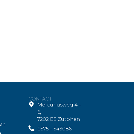
CONTACT
Mercuriusweg 4 –
6,
7202 BS Zutphen
en
0575 – 543086
g