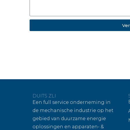
Ver
DUITS ZLI
Een full service onderneming in
de mechanische industrie op het
gebied van duurzame energie
oplossingen en apparaten- &