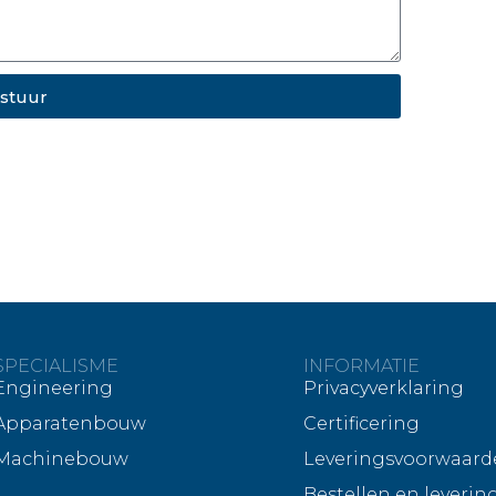
stuur
SPECIALISME
INFORMATIE
Engineering
Privacyverklaring
Apparatenbouw
Certificering
Machinebouw
Leveringsvoorwaard
Bestellen en leverin