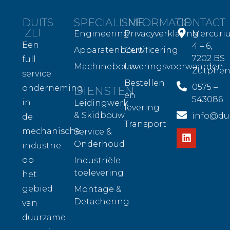
DUITS
SPECIALISME
INFORMATIE
CONTACT
ZLI
Engineering
Privacyverklaring
Mercuri
Een
4 – 6,
Apparatenbouw
Certificering
7202 BS
full
Machinebouw
Leveringsvoorwaarden
Zutphe
service
Bestellen
0575 –
onderneming
DIENSTEN
en
543086
in
Leidingwerk
levering
& Skidbouw
info@duit
de
Transport
mechanische
Service &
Onderhoud
industrie
op
Industriële
toelevering
het
gebied
Montage &
Detachering
van
duurzame