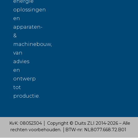
energie
oplossingen
en
apparaten-
&
machinebouw,
van
advies
en
ontwerp
tot
productie.
KvK: 08052304 │ Copyright © Duits ZLI 2014-2026 – Alle
rechten voorbehouden. │BTW-nr: NL8077.668.72.B01