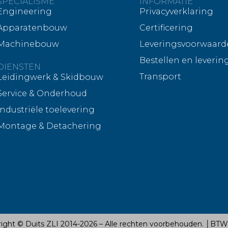
SPECIALISME
INFORMATIE
Engineering
Privacyverklaring
Apparatenbouw
Certificering
Machinebouw
Leveringsvoorwaard
Bestellen en leverin
DIENSTEN
Transport
Leidingwerk & Skidbouw
Service & Onderhoud
Industriële toelevering
Montage & Detachering
ight © Duits ZLI 2014-2026 – Alle rechten voorbehouden. │BTW