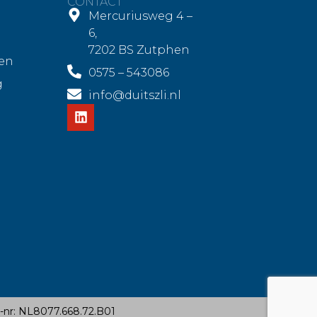
CONTACT
Mercuriusweg 4 –
6,
7202 BS Zutphen
en
0575 – 543086
g
info@duitszli.nl
-nr: NL8077.668.72.B01