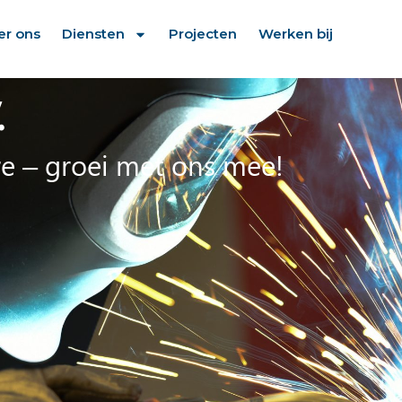
er ons
Diensten
Projecten
Werken bij
.
ère – groei met ons mee!